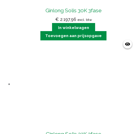
Ginlong Solis 30K 3fase
€
2.197,96
excl. btw
In winkelwagen
Toevoegen aan prijsopgave
Ginlong Solis 33K 3fase